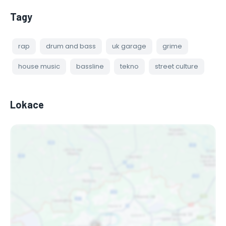
Tagy
PAIN
Český Rapper
rap
drum and bass
uk garage
grime
house music
bassline
tekno
street culture
Lokace
MADLOW
DJ
CRE10