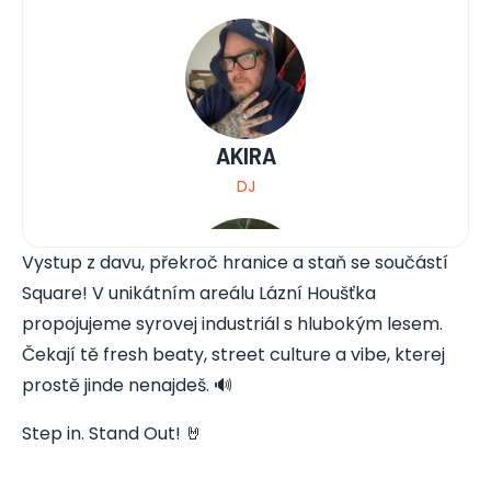
AKIRA
DJ
Vystup z davu, překroč hranice a staň se součástí
Square! V unikátním areálu Lázní Houšťka
propojujeme syrovej industriál s hlubokým lesem.
Čekají tě fresh beaty, street culture a vibe, kterej
DARKO DON
prostě jinde nenajdeš. 🔊
Český Rapper
Step in. Stand Out! 🤘