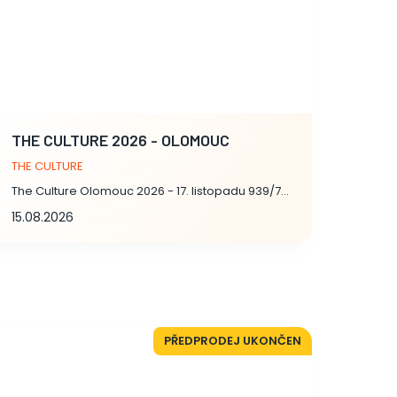
THE CULTURE 2026 - OLOMOUC
END 
THE CULTURE
Xperi
The Culture Olomouc 2026 - 17. listopadu 939/7, Olomouc
Zlaté 
15.08.2026
14.08
PŘEDPRODEJ UKONČEN