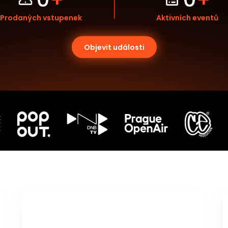
Prodaných vstupenek
Aktivních eventů
Objevit události