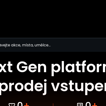
vejte akce, místa, umělce...
xt Gen platfo
prodej vstup
0
+
0
+