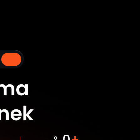
rma
enek
0
+