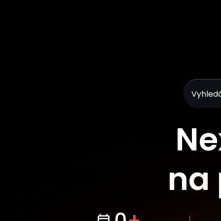
Vyhledá
Ne
na 
0
+