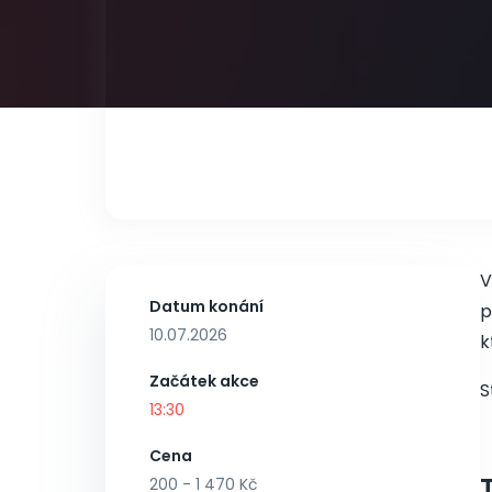
V
Datum konání
p
10.07.2026
k
Začátek akce
S
13:30
Cena
200 - 1 470 Kč