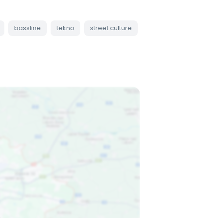
bassline
tekno
street culture