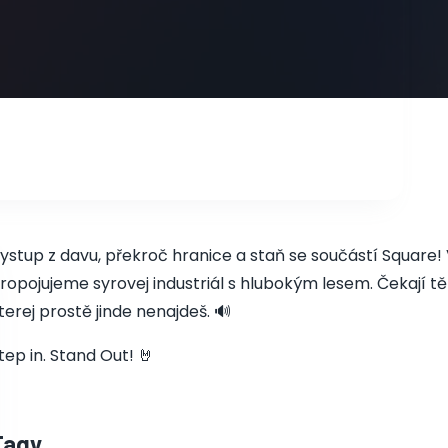
ystup z davu, překroč hranice a staň se součástí Square!
ropojujeme syrovej industriál s hlubokým lesem. Čekají tě 
terej prostě jinde nenajdeš. 🔊
tep in. Stand Out! 🤘
Tagy