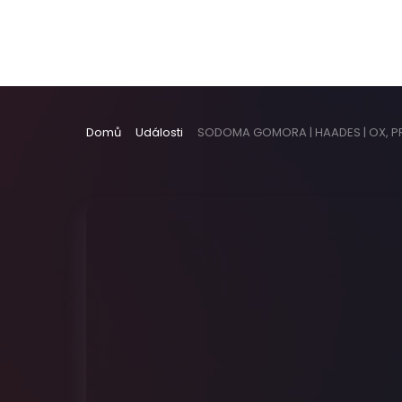
Domů
Události
SODOMA GOMORA | HAADES | OX, 