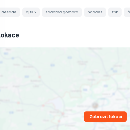
desade
dj flux
sodoma gomora
haades
znk
ř
Lokace
Zobrazit lokaci