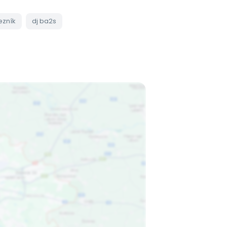
ezník
dj ba2s