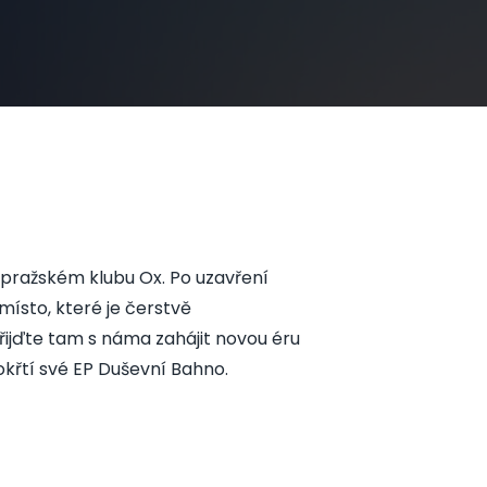
 pražském klubu Ox. Po uzavření
ísto, které je čerstvě
řijďte tam s náma zahájit novou éru
křtí své EP Duševní Bahno.