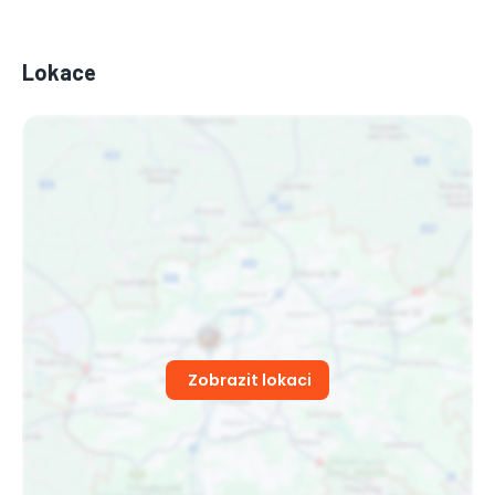
Lokace
OG PAV
Český Rapper
MONEY SLIM
Zobrazit lokaci
Zpěvák