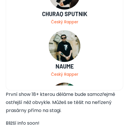
CHURAQ SPUTNIK
Český Rapper
NAUME
Český Rapper
První show 18+ kterou děláme bude samozřejmě
ostřejší něž obvykle. Můžeš se těšit na neřízený
prasárny přímo na stagi.
MLADEJ FRITZL
Bližší info soon!
Český Rapper