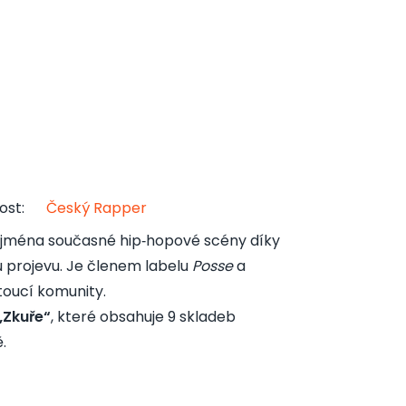
ost
:
Český Rapper
á jména současné hip‑hopové scény díky
 projevu. Je členem labelu
Posse
a
stoucí komunity.
„Zkuře“
, které obsahuje 9 skladeb
.