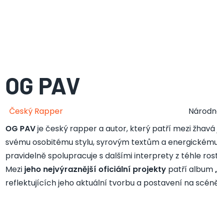
OG PAV
Český Rapper
Národn
OG PAV
je český rapper a autor, který patří mezi žhav
svému osobitému stylu, syrovým textům a energickému
pravidelně spolupracuje s dalšími interprety z téhle ro
Mezi
jeho nejvýraznější oficiální projekty
patří album
reflektujících jeho aktuální tvorbu a postavení na scéně