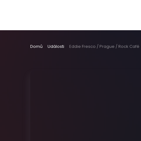
Domů
Události
Eddie Fresco / Prague / Rock Café