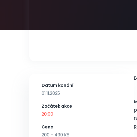
E
Datum konání
01.11.2025
E
Začátek akce
p
20:00
t
R
Cena
200 - 490 Kč