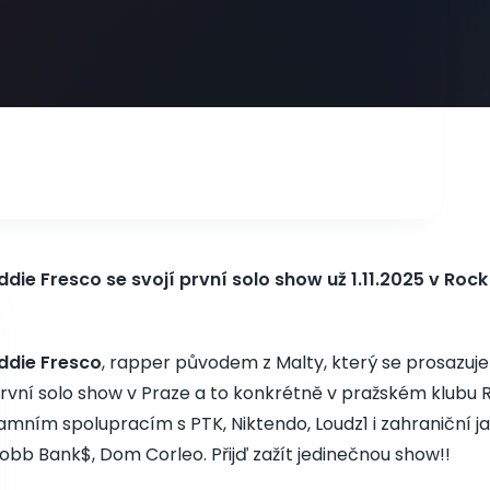
ddie Fresco se svojí první solo show už 1.11.2025 v Rock
ddie Fresco
, rapper původem z Malty, který se prosazuj
rvní solo show v Praze a to konkrétně v pražském klubu 
amním spolupracím s PTK, Niktendo, Loudz1 i zahraniční ja
obb Bank$, Dom Corleo. Přijď zažít jedinečnou show!!