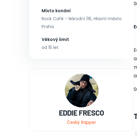
S
Místo konání
Rock Café - Národní 116, Hlavní město
E
Praha
Věkový limit
od 15 let
E
a
m
a
S
EDDIE FRESCO
Český Rapper