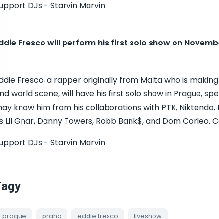
upport DJs - Starvin Marvin
ddie Fresco will perform his first solo show on Novembe
ddie Fresco, a rapper originally from Malta who is makin
nd world scene, will have his first solo show in Prague, spe
ay know him from his collaborations with PTK, Niktendo, L
s Lil Gnar, Danny Towers, Robb Bank$, and Dom Corleo. 
upport DJs - Starvin Marvin
Tagy
prague
praha
eddie fresco
liveshow