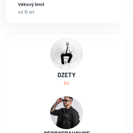
Věkový limit
od 15 let
DZETY
DJ