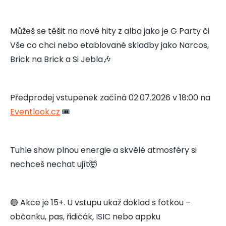
Můžeš se těšit na nové hity z alba jako je G Party či
Vše co chci nebo etablované skladby jako Narcos,
Brick na Brick a Si Jebla🎶
Předprodej vstupenek začíná 02.07.2026 v 18:00 na
Eventlook.cz
🎟️
Tuhle show plnou energie a skvělé atmosféry si
nechceš nechat ujít🤯
🟢 Akce je 15+. U vstupu ukaž doklad s fotkou –
občanku, pas, řidičák, ISIC nebo appku