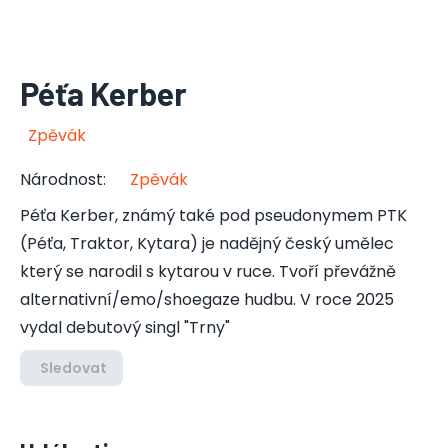
Péťa Kerber
Zpěvák
Národnost
:
Zpěvák
Péťa Kerber, známý také pod pseudonymem PTK
(Péťa, Traktor, Kytara) je nadějný český umělec
který se narodil s kytarou v ruce. Tvoří převážně
alternativní/emo/shoegaze hudbu. V roce 2025
vydal debutový singl "Trny"
Sledovat