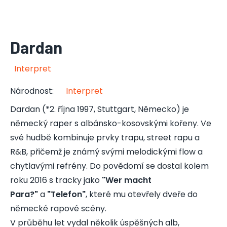
Dardan
Interpret
Národnost
:
Interpret
Dardan (*2. října 1997, Stuttgart, Německo) je
německý raper s albánsko-kosovskými kořeny. Ve
své hudbě kombinuje prvky trapu, street rapu a
R&B, přičemž je známý svými melodickými flow a
chytlavými refrény. Do povědomí se dostal kolem
roku 2016 s tracky jako
"Wer macht
Para?"
a
"Telefon"
, které mu otevřely dveře do
německé rapové scény.
V průběhu let vydal několik úspěšných alb,