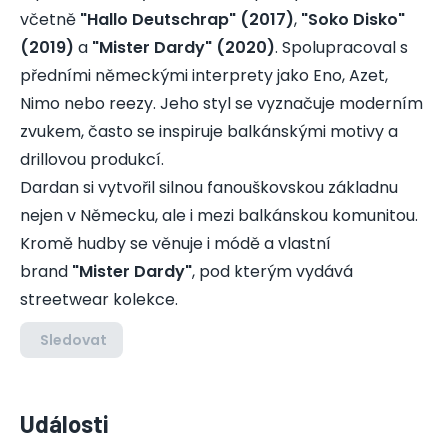
včetně
"Hallo Deutschrap" (2017)
,
"Soko Disko"
(2019)
a
"Mister Dardy" (2020)
. Spolupracoval s
předními německými interprety jako Eno, Azet,
Nimo nebo reezy. Jeho styl se vyznačuje moderním
zvukem, často se inspiruje balkánskými motivy a
drillovou produkcí.
Dardan si vytvořil silnou fanouškovskou základnu
nejen v Německu, ale i mezi balkánskou komunitou.
Kromě hudby se věnuje i módě a vlastní
brand
"Mister Dardy"
, pod kterým vydává
streetwear kolekce.
Sledovat
Události