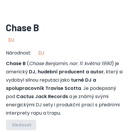
Chase B
DJ
Národnost
:
DJ
Chase B
(
Chase Benjamin
,
nar. 11. května 1990
) je
americký
DJ, hudební producent a autor
, který si
vydobyl silnou reputaci jako
turné DJ a
spolupracovník Travise Scotta
. Je podepsaný
pod
Cactus Jack Records
a je známý svými
energickými DJ sety i produkční prací s předními
interprety rapu a trapu.
Sledovat