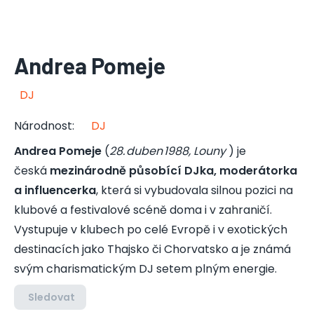
Andrea Pomeje
DJ
Národnost
:
DJ
Andrea Pomeje
(
28. duben 1988, Louny
) je
česká
mezinárodně působící DJka, moderátorka
a influencerka
, která si vybudovala silnou pozici na
klubové a festivalové scéně doma i v zahraničí.
Vystupuje v klubech po celé Evropě i v exotických
destinacích jako Thajsko či Chorvatsko a je známá
svým charismatickým DJ setem plným energie.
Sledovat