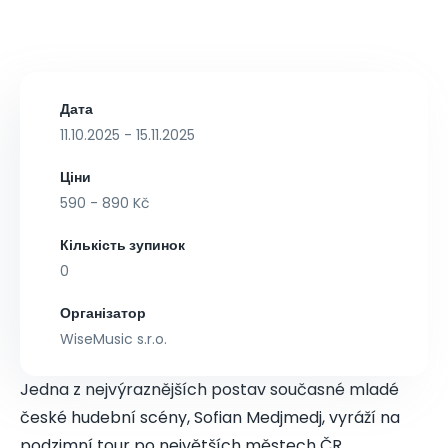
Дата
11.10.2025 - 15.11.2025
Ціни
590 - 890 Kč
Кількість зупинок
0
Організатор
WiseMusic s.r.o.
Jedna z nejvýraznějších postav současné mladé
české hudební scény, Sofian Medjmedj, vyráží na
podzimní tour po největších městech ČR.