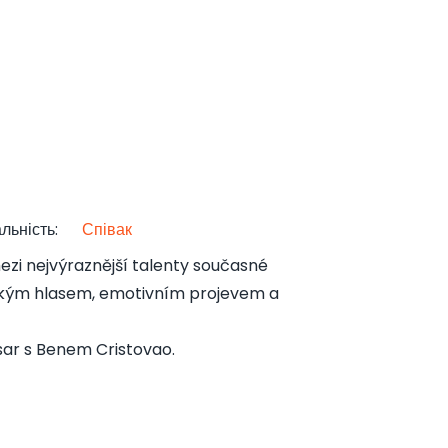
льність
:
Співак
ezi nejvýraznější talenty současné
kým hlasem, emotivním projevem a
ar s Benem Cristovao.