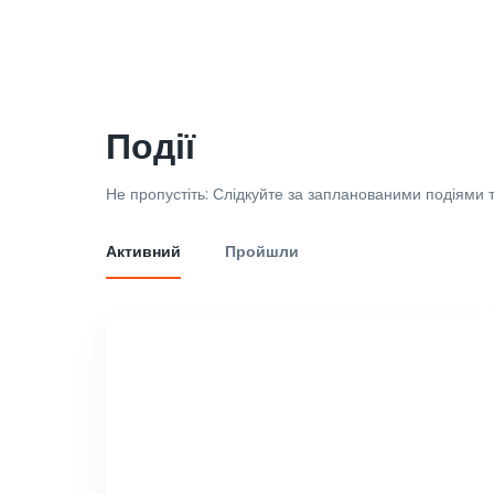
Події
Не пропустіть: Слідкуйте за запланованими подіями т
Активний
Пройшли