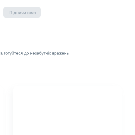
Підписатися
а готуйтеся до незабутніх вражень.