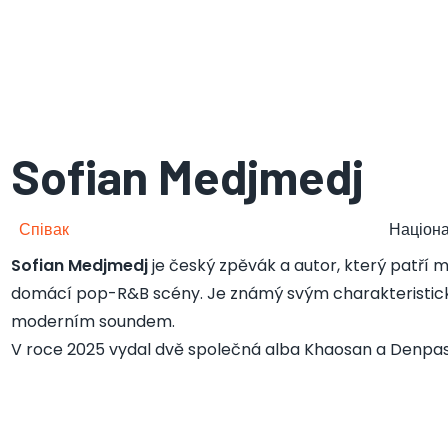
Sofian Medjmedj
Співак
Націона
Sofian Medjmedj
je český zpěvák a autor, který patří m
domácí pop-R&B scény. Je známý svým charakteristic
moderním soundem.
V roce 2025 vydal dvě společná alba Khaosan a Denpas