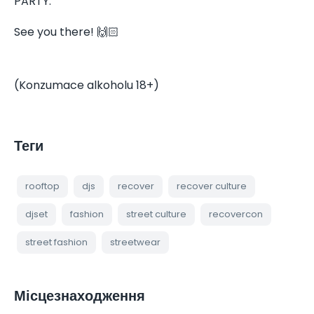
PARTY.
See you there! 🙌🏻
(Konzumace alkoholu 18+)
Теги
rooftop
djs
recover
recover culture
djset
fashion
street culture
recovercon
street fashion
streetwear
Місцезнаходження