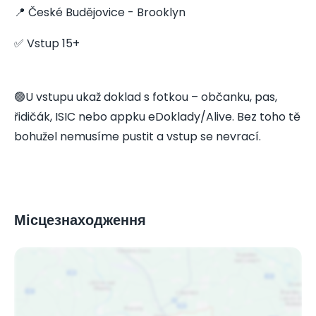
📍 České Budějovice - Brooklyn
✅ Vstup 15+
🟢U vstupu ukaž doklad s fotkou – občanku, pas,
řidičák, ISIC nebo appku eDoklady/Alive. Bez toho tě
bohužel nemusíme pustit a vstup se nevrací.
Місцезнаходження