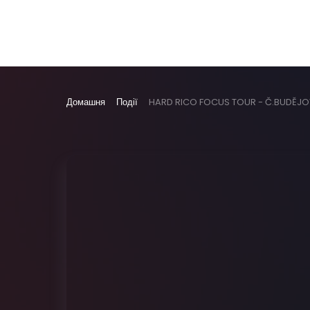
Домашня
Події
HARD RICO FOCUS TOUR - Č.BUDĚJO