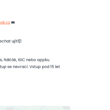
ook.cz
🎟️
chat ujít🤯
s, řidičák, ISIC nebo appku
up se nevrací. Vstup pod 15 let