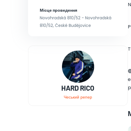
N
Місце проведення
Novohradská 810/52 - Novohradská
810/52, České Budějovice
P
T

e
HARD RICO
p
Чеський репер