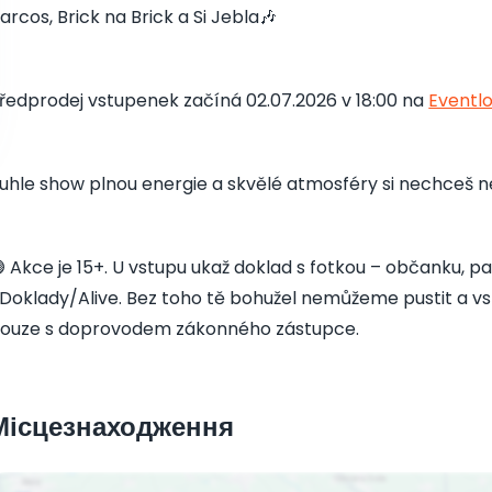
arcos, Brick na Brick a Si Jebla🎶
ředprodej vstupenek začíná 02.07.2026 v 18:00 na
Eventl
uhle show plnou energie a skvělé atmosféry si nechceš ne
 Akce je 15+. U vstupu ukaž doklad s fotkou – občanku, pa
Doklady/Alive. Bez toho tě bohužel nemůžeme pustit a vst
ouze s doprovodem zákonného zástupce.
Місцезнаходження