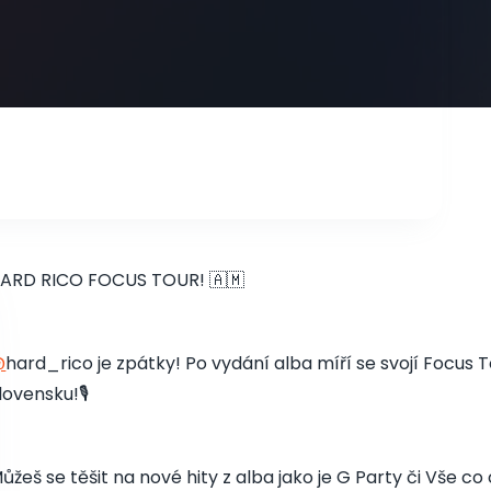
ARD RICO FOCUS TOUR! 🇦🇲
@
hard_rico je zpátky! Po vydání alba míří se svojí Focus
lovensku!🎙️
ůžeš se těšit na nové hity z alba jako je G Party či Vše c