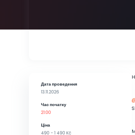
H
Дата проведення
13.11.2026
Час початку
S
21:00
Ціна
M
490 - 1 490 Kč