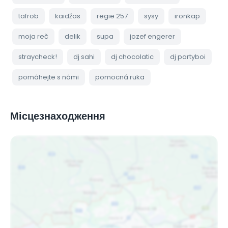
tafrob
kaidžas
regie 257
sysy
ironkap
moja reč
delik
supa
jozef engerer
straycheck!
dj sahi
dj chocolatic
dj partyboi
pomáhejte s námi
pomocná ruka
Місцезнаходження