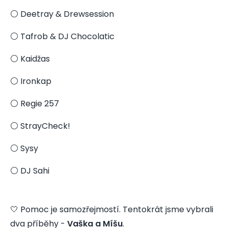
⚪️ Deetray & Drewsession
⚪️ Tafrob & DJ Chocolatic
⚪️ Kaidžas
⚪️ Ironkap
⚪️ Regie 257
⚪️ StrayCheck!
⚪️ Sysy
⚪️ DJ Sahi
🤍 Pomoc je samozřejmostí. Tentokrát jsme vybrali
dva příběhy -
Vaška a Míšu
.