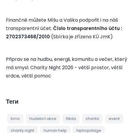
Finančně můžete Míšu a Vaška podpořit i na náš
transparentní účet.
Číslo transparentního účtu :
2702373468/2010
(Sbírka je zřízena KÚ JmK)
Připrav se na hudbu, energii, komunitu a večer, který
má smysl. Charity Night 2026 - větší prostor, větší
srdce, větší pomoc
Теги
brno
hudební akce
fléda
charita
event
charity night
human help
hiphopstage