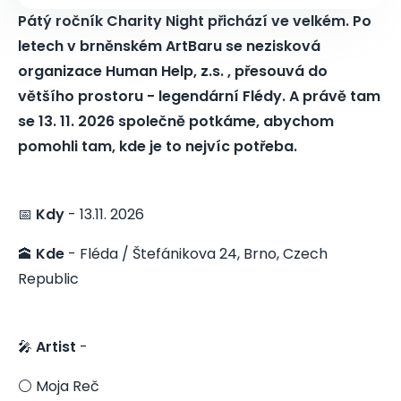
Pátý ročník Charity Night přichází ve velkém. Po
letech v brněnském ArtBaru se nezisková
organizace Human Help, z.s. , přesouvá do
většího prostoru - legendární Flédy. A právě tam
se 13. 11. 2026 společně potkáme, abychom
pomohli tam, kde je to nejvíc potřeba.
📅
Kdy
- 13.11. 2026
🕋
Kde
- Fléda / Štefánikova 24, Brno, Czech
Republic
🎤
Artist
-
⚪️ Moja Reč