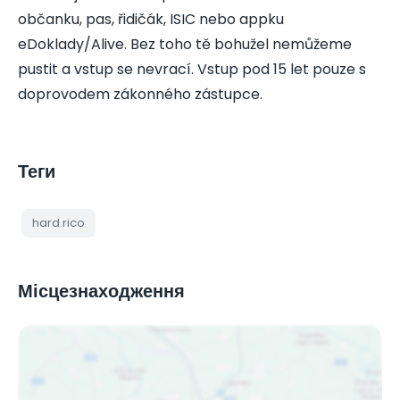
občanku, pas, řidičák, ISIC nebo appku
eDoklady/Alive. Bez toho tě bohužel nemůžeme
pustit a vstup se nevrací. Vstup pod 15 let pouze s
doprovodem zákonného zástupce.
Теги
hard rico
Місцезнаходження