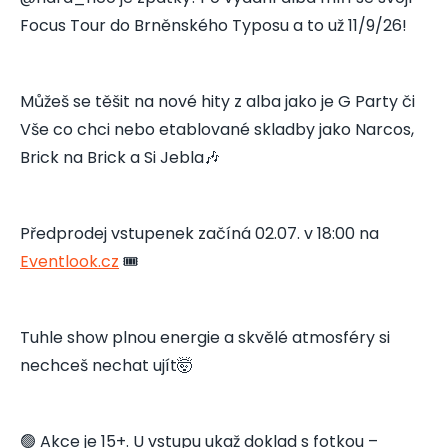
Focus Tour do Brněnského Typosu a to už 11/9/26!
Můžeš se těšit na nové hity z alba jako je G Party či
Vše co chci nebo etablované skladby jako Narcos,
Brick na Brick a Si Jebla🎶
Předprodej vstupenek začíná 02.07. v 18:00 na
Eventlook.cz
🎟️
Tuhle show plnou energie a skvělé atmosféry si
nechceš nechat ujít🤯
🟢 Akce je 15+. U vstupu ukaž doklad s fotkou –