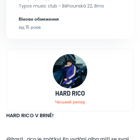
Typos music club - Běhounská 22, Brno
Вікове обмеження
від 15 років
HARD RICO
Чеський репер
HARD RICO V BRNĚ!
@hard_rico je zpátky! Po vydání alba míří se svojí