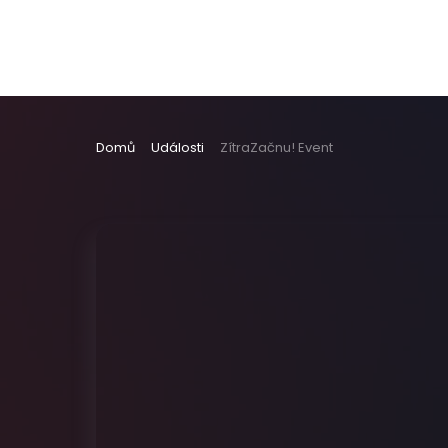
Domů
Události
ZítraZačnu! Event