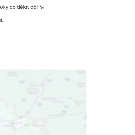
ky co dělat dál. 🚀
i.