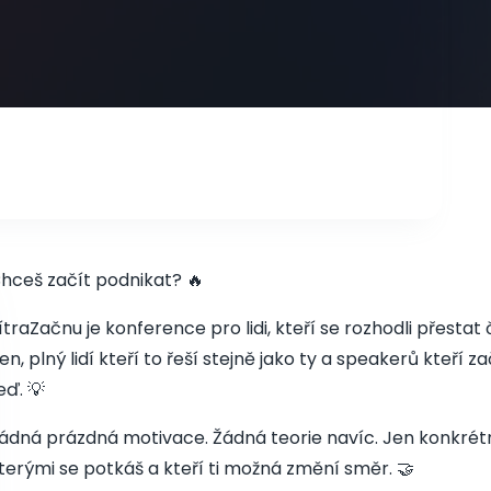
hceš začít podnikat? 🔥
ítraZačnu je konference pro lidi, kteří se rozhodli přesta
en, plný lidí kteří to řeší stejně jako ty a speakerů kteří z
eď. 💡
ádná prázdná motivace. Žádná teorie navíc. Jen konkrétní v
terými se potkáš a kteří ti možná změní směr. 🤝