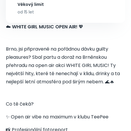
Věkový limit
od 15 let
☁️
WHITE GIRL MUSIC OPEN AIR!
💖
Brno, jsi připravené na pořádnou dávku guilty
pleasures? Sbal partu a doraž na Brněnskou
přehradu na open air akci WHITE GIRL MUSIC! Ty
největší hity, které tě nenechají v klidu, drinky a ta
nejlepší letní atmosféra pod širým nebem. 🌊🔥
Co tě čeká?
✨ Open air vibe na maximum v klubu TeePee
📸 Profesionální fotoreport