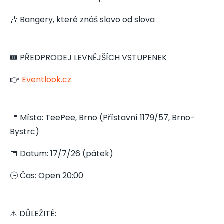
🎶 Bangery, které znáš slovo od slova
🎟️ PŘEDPRODEJ LEVNĚJŠÍCH VSTUPENEK
👉
Eventlook.cz
📍 Místo: TeePee, Brno (Přístavní 1179/57, Brno-
Bystrc)
📅 Datum: 17/7/26 (pátek)
🕒 Čas: Open 20:00
⚠️ DŮLEŽITÉ: