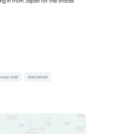
g in from Japan for the official
ersey club
dancehall