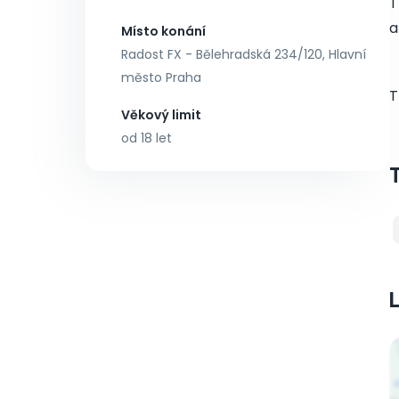
T
a
Místo konání
Radost FX - Bělehradská 234/120, Hlavní
město Praha
T
Věkový limit
od 18 let