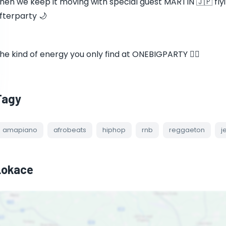
hen we keep it moving with special guest MARTIN 🇯🇵 flyin
fterparty 🌙
he kind of energy you only find at ONEBIGPARTY 😮‍💨
Tagy
amapiano
afrobeats
hiphop
rnb
reggaeton
j
Lokace