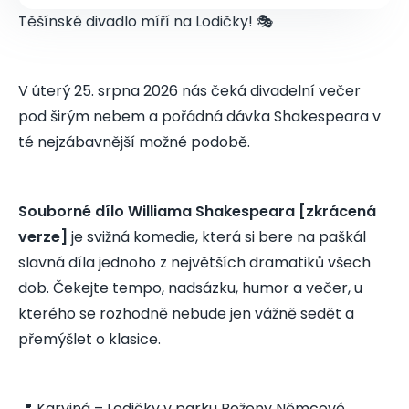
Těšínské divadlo míří na Lodičky! 🎭
V úterý 25. srpna 2026 nás čeká divadelní večer
pod širým nebem a pořádná dávka Shakespeara v
té nejzábavnější možné podobě.
Soubor­né dílo Williama Shakespeara [zkrácená
verze]
je svižná komedie, která si bere na paškál
slavná díla jednoho z největších dramatiků všech
dob. Čekejte tempo, nadsázku, humor a večer, u
kterého se rozhodně nebude jen vážně sedět a
přemýšlet o klasice.
📍 Karviná – Lodičky v parku Boženy Němcové