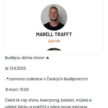
MARELL TRAFFT
Zpěvák
Budějce, dáme show! 🔥
📅 13.9.2025
JKID
📍Lannova Loděnice v Českých Budějovicích
Zpěvák
🚪start: 15:00
Čeká tě rap show, beerpong, basket, můžeš si
udělat kérku a pokřtíš s námi novej mixtape.