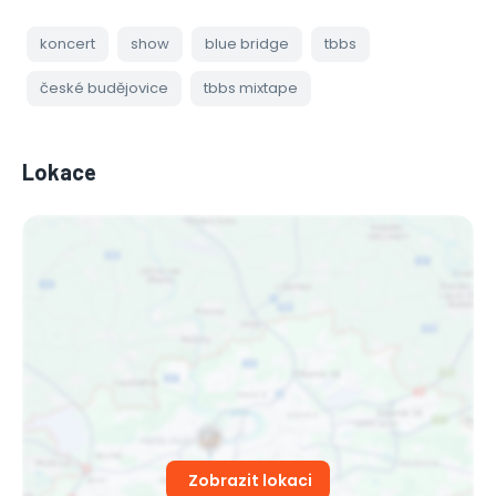
koncert
show
blue bridge
tbbs
české budějovice
tbbs mixtape
Lokace
Zobrazit lokaci