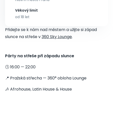
Věkový limit
od 18 let
Přidejte se k nám nad městem a užijte si západ
slunce na střeše v
360 Sky Lounge
.
Párty na střeše při západu slunce
🕓 16:00 — 22:00
📍 Pražská střecha — 360° obloha Lounge
🎶 Afrohouse, Latin House & House