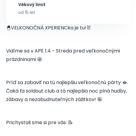
Věkový limit
od 15 let
🐣VELKONOČNÁ XPERIENCka je tu!🐰
Vidíme sa v APE 1.4 - Streda pred veľkonočnými
prázdninami 🤩
Príď sa zabaviť na tú najlepšiu veľkonočnú párty 🫦.
Čaká ťa soldout club a tá najlepšia noc plná hudby,
zábavy a nezabudnuteľných zážitkov! 🤪
Prichystali sme si pre vás: 📝