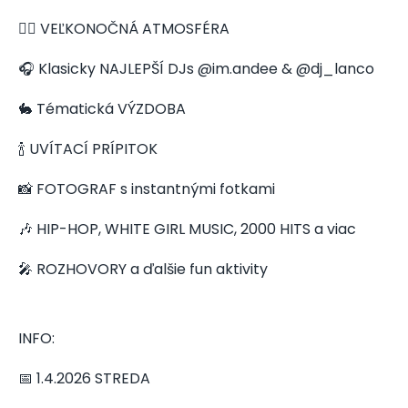
👯‍♀️ VEĽKONOČNÁ ATMOSFÉRA
🎧 Klasicky NAJLEPŠÍ DJs @im.andee & @dj_lanco
🐇 Tématická VÝZDOBA
🍾 UVÍTACÍ PRÍPITOK
📸 FOTOGRAF s instantnými fotkami
🎶 HIP-HOP, WHITE GIRL MUSIC, 2000 HITS a viac
🎤 ROZHOVORY a ďalšie fun aktivity
INFO:
📅 1.4.2026 STREDA