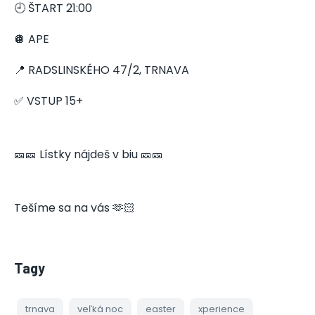
🕘 ŠTART 21:00
🪩 APE
📍 RADSLINSKÉHO 47/2, TRNAVA
✅ VSTUP 15+
🎫🎫 Lístky nájdeš v biu 🎫🎫
Tešíme sa na vás 🫶🏻
Tagy
trnava
veľká noc
easter
xperience