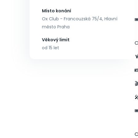
Místo konání
Ox Club - Francouzská 75/4, Hlavní

město Praha
Věkový limit
C
od 15 let





C