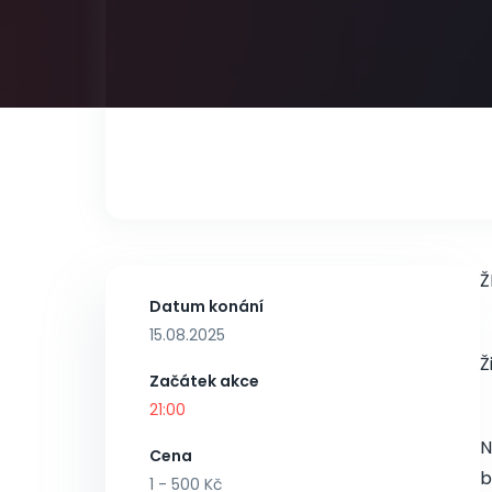
Ž
Datum konání
15.08.2025
Ž
Začátek akce
21:00
N
Cena
b
1 - 500 Kč