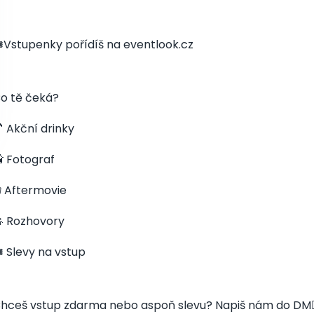
️Vstupenky pořídíš na eventlook.cz
o tě čeká?
 Akční drinky
 Fotograf
 Aftermovie
 Rozhovory
️ Slevy na vstup
hceš vstup zdarma nebo aspoň slevu? Napiš nám do DM👇