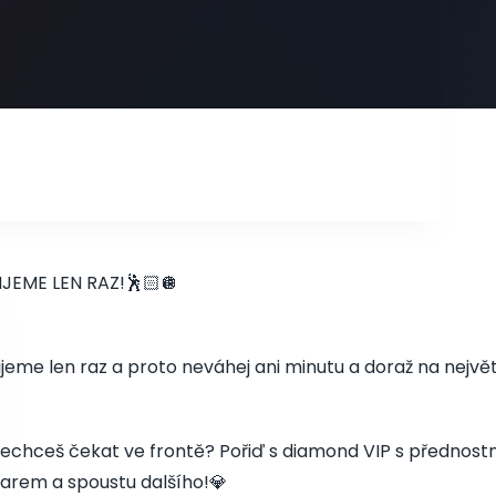
IJEME LEN RAZ!🕺🏻🪩
ijeme len raz a proto neváhej ani minutu a doraž na nejvě
echceš čekat ve frontě? Pořiď s diamond VIP s přednos
arem a spoustu dalšího!💎