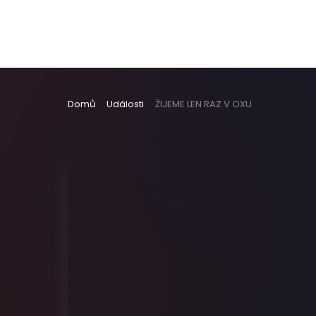
Domů
Události
ŽIJEME LEN RAZ V OXU