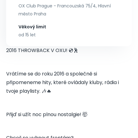
OX Club Prague - Francouzská 75/4, Hlavní
město Praha
Věkový limit
od 15 let
2016 THROWBACK V OXU! 💿🕺
Vrátíme se do roku 2016 a společně si
připomeneme hity, které ovládaly kluby, rádia i
tvoje playlisty. 🎶🔥
Přijď si užít noc plnou nostalgie! 🤯
Chceš se vyhnout frontám?