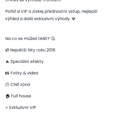
Pořiď si VIP a získej přednostní vstup, nejlepší
výhled a další exkluzivní výhody. 💎
Na co se můžeš těšit? 🤔
💿 Největší hity roku 2016
🔥 Speciální efekty
📸 Fotky & videa
🫠 Chill zóna
🏠 Full house
⭐ Exkluzivní VIP