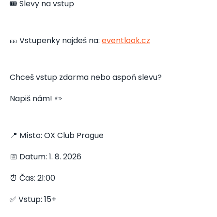
🎟️ Slevy na vstup
🎫 Vstupenky najdeš na:
eventlook.cz
Chceš vstup zdarma nebo aspoň slevu?
Napiš nám! ✏️
📍 Místo: OX Club Prague
📅 Datum: 1. 8. 2026
⏰ Čas: 21:00
✅ Vstup: 15+