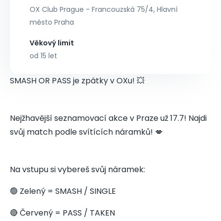
OX Club Prague - Francouzská 75/4, Hlavní
město Praha
Věkový limit
od 15 let
SMASH OR PASS je zpátky v OXu! 💥
Nejžhavější seznamovací akce v Praze už 17.7! Najdi
svůj match podle svítících náramků! 💋
Na vstupu si vybereš svůj náramek:
🟢 Zelený = SMASH / SINGLE
🔴 Červený = PASS / TAKEN