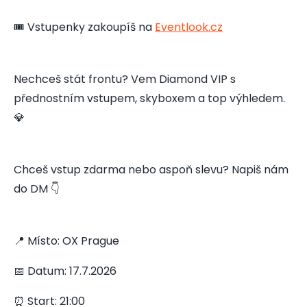
🎟️ Vstupenky zakoupíš na
Eventlook.cz
Nechceš stát frontu? Vem Diamond VIP s
přednostním vstupem, skyboxem a top výhledem.
💎
Chceš vstup zdarma nebo aspoň slevu? Napiš nám
do DM 👇
📍 Místo: OX Prague
📅 Datum: 17.7.2026
⏰ Start: 21:00