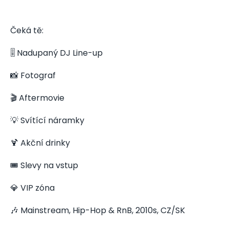
Čeká tě:
🎚️ Nadupaný DJ Line-up
📸 Fotograf
🎬 Aftermovie
💡 Svítící náramky
🍹 Akční drinky
🎟️ Slevy na vstup
💎 VIP zóna
🎶 Mainstream, Hip-Hop & RnB, 2010s, CZ/SK