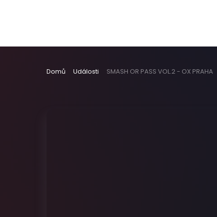
Domů
Události
SMASH OR PASS VOL.2 - OX PRAHA