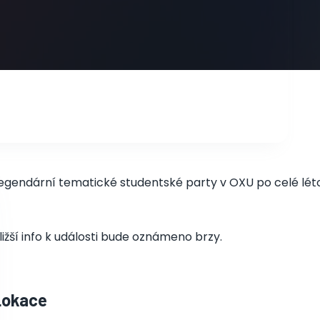
egendární tematické studentské party v OXU po celé lét
ližší info k události bude oznámeno brzy.
Lokace