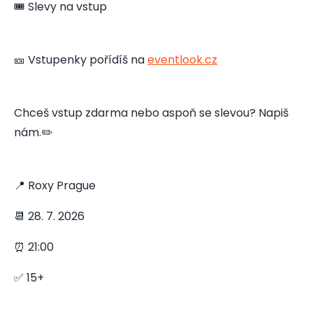
🎟️ Slevy na vstup
🎫 Vstupenky pořídíš na
eventlook.cz
Chceš vstup zdarma nebo aspoň se slevou? Napiš
nám.✏️
📍 Roxy Prague
📆 28. 7. 2026
⏰ 21:00
✅ 15+