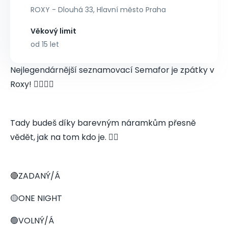
ROXY - Dlouhá 33, Hlavní město Praha
Věkový limit
od 15 let
Nejlegendárnější seznamovací Semafor je zpátky v
Roxy! 👩‍❤️‍💋‍👨
Tady budeš díky barevným náramkům přesně
vědět, jak na tom kdo je. 👇🏻
🔴ZADANÝ/Á
🟡ONE NIGHT
🟢VOLNÝ/Á