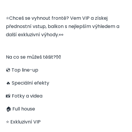
⭐️Chceš se vyhnout frontě? Vem VIP a získej
přednostní vstup, balkon s nejlepším výhledem a
další exkluzivní výhody.👀
Na co se můžeš těšit?👐
💿 Top line-up
🔥 Speciální efekty
📸 Fotky a videa
🏠 Full house
⭐️ Exkluzivní VIP