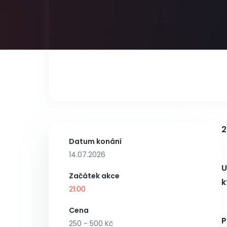
2
Datum konání
14.07.2026
U
Začátek akce
k
21:00
Cena
P
250 - 500 Kč