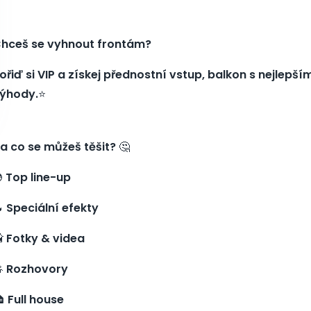
hceš se vyhnout frontám?
ořiď si VIP a získej přednostní vstup, balkon s nejlepš
ýhody.
⭐️
a co se můžeš těšit?
🤔

Top line-up

Speciální efekty

Fotky & videa

Rozhovory

Full house