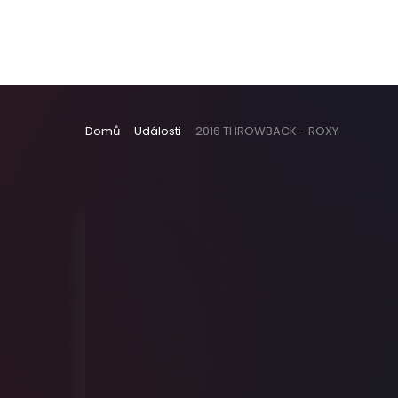
Domů
Události
2016 THROWBACK - ROXY