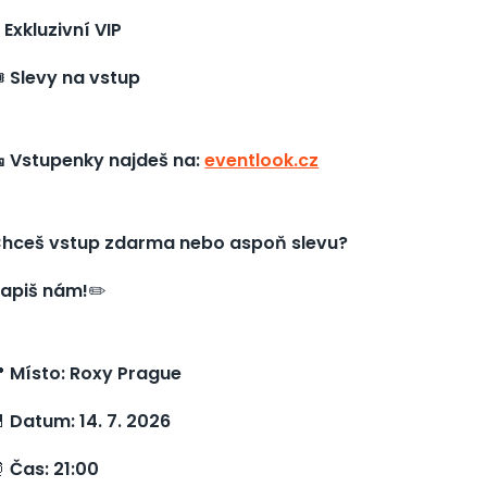
️
Exkluzivní VIP
️
Slevy na vstup
 Vstupenky najdeš na:
eventlook.cz
hceš vstup zdarma nebo aspoň slevu?
apiš nám!
✏️

Místo: Roxy Prague

Datum: 14. 7. 2026
⏰
Čas: 21:00