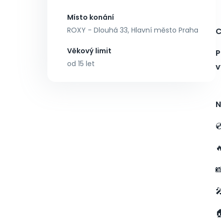
Místo konání
ROXY - Dlouhá 33, Hlavní město Praha
C
Věkový limit
P
od 15 let
v
N




