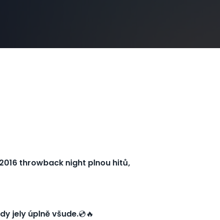
2016 throwback night plnou hitů,
hdy jely úplně všude.
💿🔥