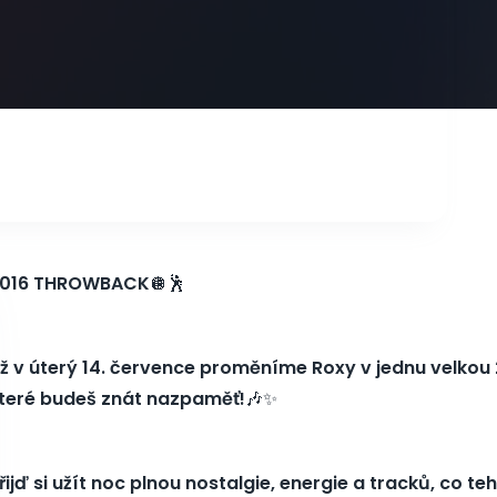
016 THROWBACK
🪩🕺
ž v úterý 14. července proměníme Roxy v jednu velkou 
teré budeš znát nazpaměť!
🎶✨
řijď si užít noc plnou nostalgie, energie a tracků, co te