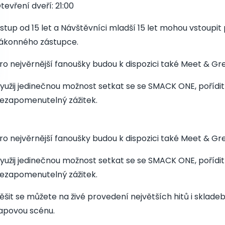
tevření dveří: 21:00
stup od 15 let a Návštěvníci mladší 15 let mohou vstoupi
ákonného zástupce.
ro nejvěrnější fanoušky budou k dispozici také Meet & Gr
yužij jedinečnou možnost setkat se se SMACK ONE, pořídit 
ezapomenutelný zážitek.
ro nejvěrnější fanoušky budou k dispozici také Meet & Gr
yužij jedinečnou možnost setkat se se SMACK ONE, pořídit 
ezapomenutelný zážitek.
ěšit se můžete na živé provedení největších hitů i sklade
apovou scénu.