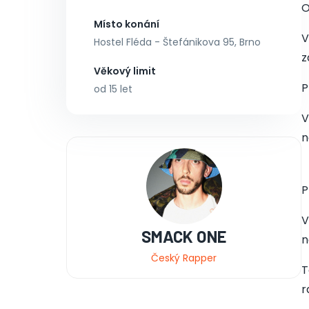
O
Místo konání
V
Hostel Fléda - Štefánikova 95, Brno
z
Věkový limit
P
od 15 let
V
n
P
V
SMACK ONE
n
Český Rapper
T
r