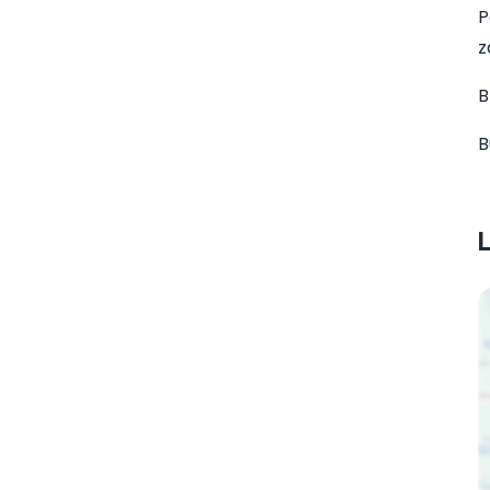
P
z
B
B