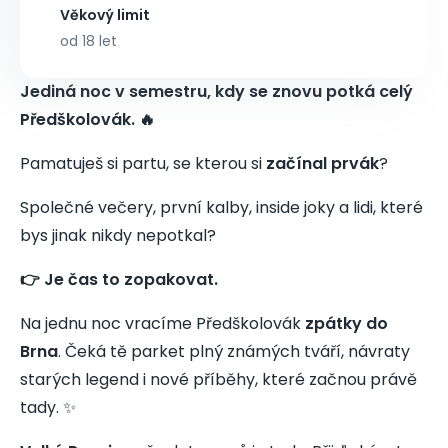
Věkový limit
od 18 let
Jediná noc v semestru, kdy se znovu potká celý
Předškolovák. 🔥
Pamatuješ si partu, se kterou si
začínal prvák
?
Společné večery, první kalby, inside joky a lidi, které
bys jinak nikdy nepotkal?
👉 Je čas to zopakovat.
Na jednu noc vracíme Předškolovák
zpátky do
Brna
. Čeká tě parket plný známých tváří, návraty
starých legend i nové příběhy, které začnou právě
tady. ✨