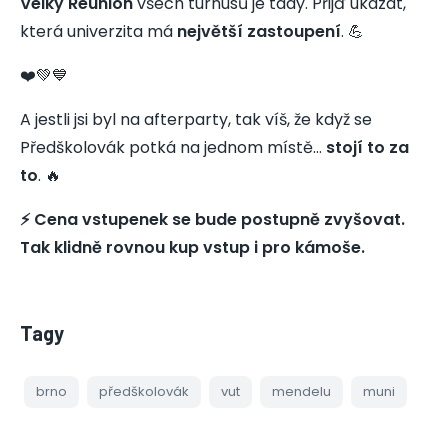
Velký Reunion
všech turnusů je tady. Přijď ukázat,
která univerzita má
největší zastoupení
. 💪
❤️💚💙
A jestli jsi byl na afterparty, tak víš, že když se
Předškolovák potká na jednom místě…
stojí to za
to
. 🔥
⚡ Cena vstupenek se bude postupně zvyšovat.
Tak klidně rovnou kup vstup i pro kámoše.
Tagy
brno
předškolovák
vut
mendelu
muni