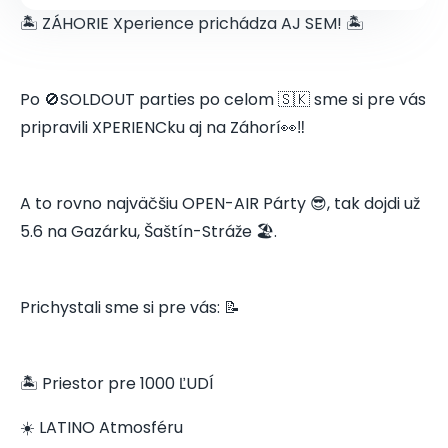
🏝️ ZÁHORIE Xperience prichádza AJ SEM! 🏝️
Po 🚫SOLDOUT parties po celom 🇸🇰 sme si pre vás
pripravili XPERIENCku aj na Záhorí👀‼️
A to rovno najväčšiu OPEN-AIR Párty 😎, tak dojdi už
5.6 na Gazárku, Šaštín-Stráže 🏖️.
Prichystali sme si pre vás: 📝
🏝️ Priestor pre 1000 ĽUDÍ
☀️ LATINO Atmosféru