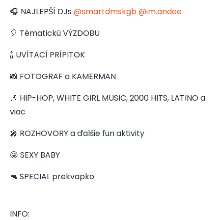
🎧 NAJLEPŠÍ DJs
@smartdmskgb
@im.andee
🎈 Tématickú VÝZDOBU
🍾 UVÍTACÍ PRÍPITOK
📸 FOTOGRAF a KAMERMAN
🎶 HIP-HOP, WHITE GIRL MUSIC, 2000 HITS, LATINO a
viac
🎤 ROZHOVORY a ďalšie fun aktivity
😜 SEXY BABY
🔫 SPECIAL prekvapko
INFO: