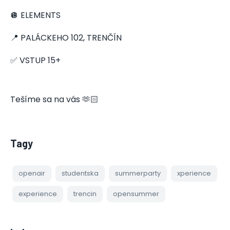
🪩 ELEMENTS
📍 PALÁCKEHO 102, TRENČÍN
✅ VSTUP 15+
Tešíme sa na vás 🫶🏻
Tagy
openair
studentska
summerparty
xperience
experience
trencin
opensummer