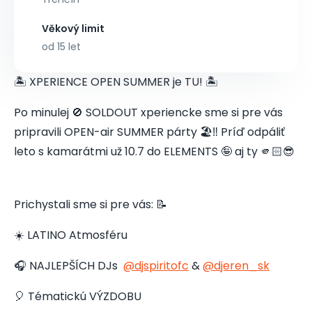
Věkový limit
od 15 let
🏝️ XPERIENCE OPEN SUMMER je TU! 🏝️
Po minulej 🚫 SOLDOUT xperiencke sme si pre vás
pripravili OPEN-air SUMMER párty 🏖️‼️ Príď odpáliť
leto s kamarátmi už 10.7 do ELEMENTS 🤪 aj ty 🫵🏻😎
Prichystali sme si pre vás: 📝
☀️ LATINO Atmosféru
🎧 NAJLEPŠÍCH DJs
@djspiritofc
&
@djeren_sk
🎈 Tématickú VÝZDOBU