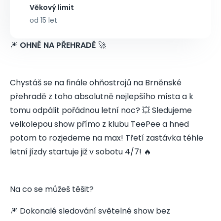
Věkový limit
od 15 let
🎆
OHNĚ NA PŘEHRADĚ
🚀
Chystáš se na finále ohňostrojů na Brněnské
přehradě z toho absolutně nejlepšího místa a k
tomu odpálit pořádnou letní noc? 💥 Sledujeme
velkolepou show přímo z klubu TeePee a hned
potom to rozjedeme na max! Třetí zastávka téhle
letní jízdy startuje již v sobotu 4/7! 🔥
Na co se můžeš těšit?
🎆 Dokonalé sledování světelné show bez