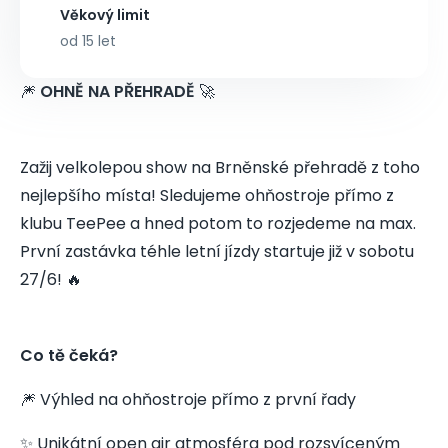
Věkový limit
od 15 let
🎆
OHNĚ NA PŘEHRADĚ
🚀
Zažij velkolepou show na Brněnské přehradě z toho
nejlepšího místa! Sledujeme ohňostroje přímo z
klubu TeePee a hned potom to rozjedeme na max.
První zastávka téhle letní jízdy startuje již v sobotu
27/6! 🔥
Co tě čeká?
🎆 Výhled na ohňostroje přímo z první řady
✨ Unikátní open air atmosféra pod rozsvíceným