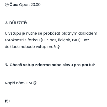
🕒
Čas:
Open 20:00
⚠️
DŮLEŽITÉ:
U vstupu je nutné se prokázat platným dokladem
totožnosti s fotkou (OP, pas, řidičák, ISIC). Bez
dokladu nebude vstup možný.
🥳
Chceš vstup zdarma nebo slevu pro partu?
Napiš nám DM 😉
15+