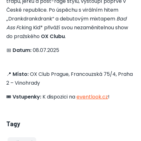
trapu, jerku a post-rage stylu, vystoupí poprvé v
České republice. Po úspěchu s virálním hitem
„Drankdrankdrank“ a debutovým mixtapem
Bad
Ass F
cking Kid* přiváží svou nezaměnitelnou show
do pražského
OX Clubu
.​
📅
Datum:
08.07.2025
📍
Místo:
OX Club Prague, Francouzská 75/4, Praha
2 – Vinohrady
🎟️
Vstupenky:
K dispozici na
eventlook.cz
​!
Tagy