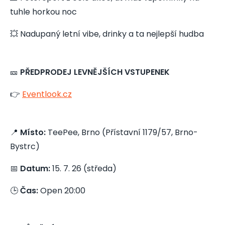
tuhle horkou noc
💥 Nadupaný letní vibe, drinky a ta nejlepší hudba
🎫
PŘEDPRODEJ LEVNĚJŠÍCH VSTUPENEK
👉
Eventlook.cz
📍
Místo:
TeePee, Brno (Přístavní 1179/57, Brno-
Bystrc)
📅
Datum:
15. 7. 26 (středa)
🕒
Čas:
Open 20:00