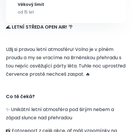
Věkový limit
od 15 let
🌊
LETNÍ STŘEDA OPEN AIR!
🌴
Užij si pravou letní atmosféru! Volno je v plném
proudu a my se vracíme na Brněnskou přehradu s
tou nejvíc osvěžující párty léta. Tuhle noc uprostřed
července prostě nechceš zaspat. 🔥
Co tě čeká?
✨ Unikátní letní atmosféra pod širým nebem a
západ slunce nad přehradou
📸 Fotoreport z celé akce, ať máš vzpomínky na