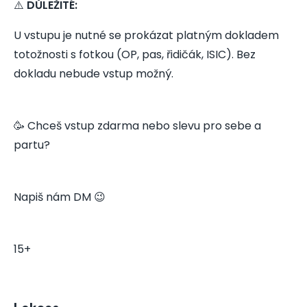
⚠️
DŮLEŽITÉ:
U vstupu je nutné se prokázat platným dokladem
totožnosti s fotkou (OP, pas, řidičák, ISIC). Bez
dokladu nebude vstup možný.
🥳 Chceš vstup zdarma nebo slevu pro sebe a
partu?
Napiš nám DM 😉
15+