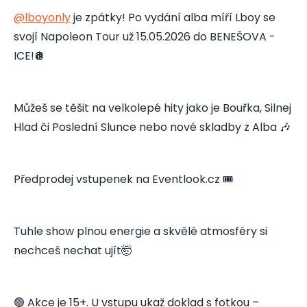
@lboyonly
je zpátky! Po vydání alba míří Lboy se
svojí Napoleon Tour už 15.05.2026 do BENEŠOVA -
ICE!🪩
Můžeš se těšit na velkolepé hity jako je Bouřka, Silnej
Hlad či Poslední Slunce nebo nové skladby z Alba 🎶
Předprodej vstupenek na Eventlook.cz 🎟️
Tuhle show plnou energie a skvělé atmosféry si
nechceš nechat ujít🤯
🟢 Akce je 15+. U vstupu ukaž doklad s fotkou –