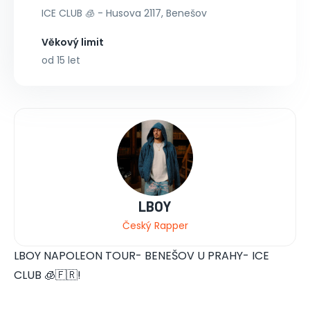
ICE CLUB 🧊 - Husova 2117, Benešov
Věkový limit
od 15 let
LBOY
Český Rapper
LBOY NAPOLEON TOUR- BENEŠOV U PRAHY- ICE
CLUB 🧊🇫🇷!