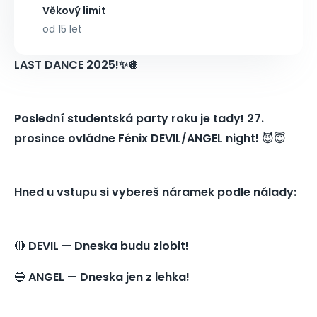
Věkový limit
od 15 let
LAST DANCE 2025!✨
🪩
Poslední studentská party roku je tady! 27.
prosince ovládne Fénix DEVIL/ANGEL night!
😈😇
Hned u vstupu si vybereš náramek podle nálady:
🔴
DEVIL — Dneska budu zlobit!
🔵
ANGEL — Dneska jen z lehka!