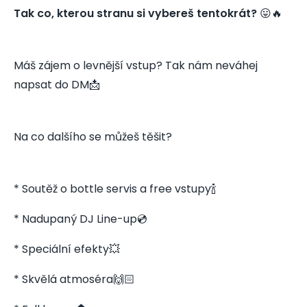
Tak co, kterou stranu si vybereš tentokrát?
😛🔥
Máš zájem o levnější vstup? Tak nám neváhej
napsat do DM📩
Na co dalšího se můžeš těšit?
* Soutěž o bottle servis a free vstupy🍾
* Nadupaný DJ Line-up💿
* Speciální efekty💥
* Skvělá atmoséra🙌🏻