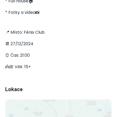
* Full house🏠
* Fotky a videa📸
📍 Místo: Fénix Club
📆 27/12/2024
⏰ Čas: 21:00
👼🏼 Věk: 15+
Lokace