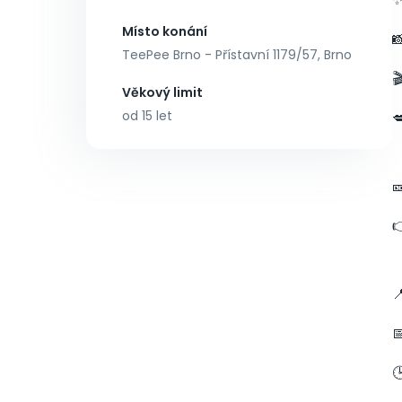
Místo konání

TeePee Brno - Přístavní 1179/57, Brno

Věkový limit
od 15 let




