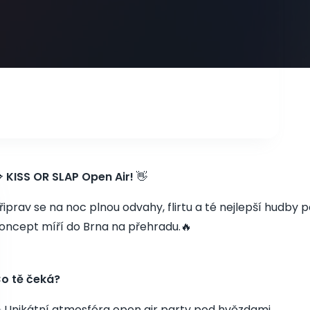

KISS OR SLAP Open Air!
👋
řiprav se na noc plnou odvahy, flirtu a té nejlepší hudb
oncept míří do Brna na přehradu.🔥
o tě čeká?
 Unikátní atmosféra open air party pod hvězdami