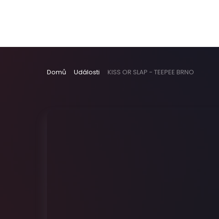
Domů
Události
KISS OR SLAP - TEEPEE BRNO