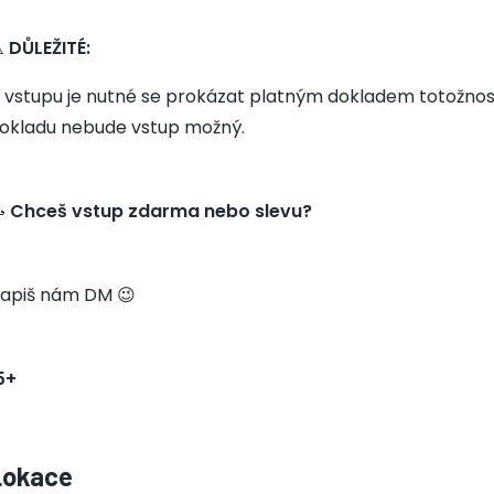
️
DŮLEŽITÉ:
 vstupu je nutné se prokázat platným dokladem totožnosti s
okladu nebude vstup možný.

Chceš vstup zdarma nebo slevu?
apiš nám DM 😉
5+
Lokace