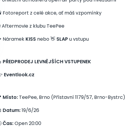
 Fotoreport z celé akce, ať máš vzpomínky
 Aftermovie z klubu TeePee
 Náramek
KISS
nebo 👋
SLAP
u vstupu

PŘEDPRODEJ LEVNĚJŠÍCH VSTUPENEK
👉
Eventlook.cz

Místo:
TeePee, Brno (Přístavní 1179/57, Brno-Bystrc)

Datum:
19/6/26

Čas:
Open 20:00