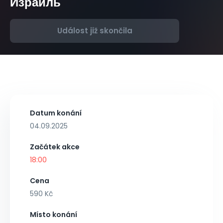
Израиль
Událost již skončila
Datum konání
04.09.2025
Začátek akce
18:00
Cena
590 Kč
Místo konání