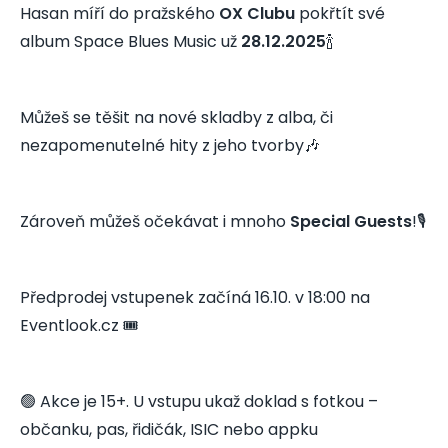
Hasan míří do pražského
OX Clubu
pokřtít své
album Space Blues Music už
28.12.2025
🍾
Můžeš se těšit na nové skladby z alba, či
nezapomenutelné hity z jeho tvorby🎶
Zároveň můžeš očekávat i mnoho
Special Guests
!🎙️
Předprodej vstupenek začíná 16.10. v 18:00 na
Eventlook.cz 🎟️
🟢 Akce je 15+. U vstupu ukaž doklad s fotkou –
občanku, pas, řidičák, ISIC nebo appku