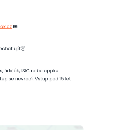
ook.cz
🎟️
chat ujít🤯
s, řidičák, ISIC nebo appku
up se nevrací. Vstup pod 15 let