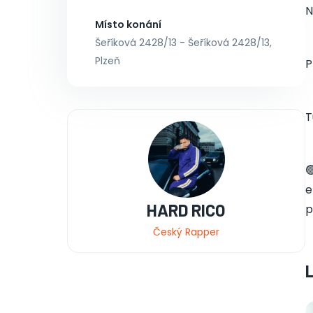
N
Místo konání
Šeříková 2428/13 - Šeříková 2428/13,
Plzeň
P
T

e
HARD RICO
p
Český Rapper