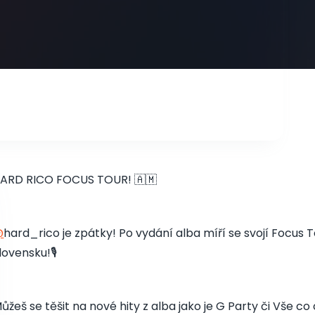
ARD RICO FOCUS TOUR! 🇦🇲
@
hard_rico je zpátky! Po vydání alba míří se svojí Focus
lovensku!🎙️
ůžeš se těšit na nové hity z alba jako je G Party či Vše c