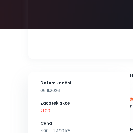
H
Datum konání
06.11.2026
Začátek akce
S
21:00
Cena
M
490 - 1 490 Kč