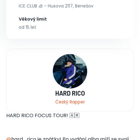
ICE CLUB 🧊 - Husova 2117, Benešov
Věkový limit
od 15 let
HARD RICO
Český Rapper
HARD RICO FOCUS TOUR! 🇦🇲
@
hard_rico je zpátky! Po vydání alba míří se svojí