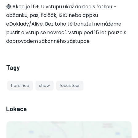
🟢 Akce je 15+. U vstupu ukaž doklad s fotkou –
občanku, pas, řidičák, ISIC nebo appku
eDoklady/Alive. Bez toho tě bohužel nemůžeme
pustit a vstup se nevrací. Vstup pod 15 let pouze s
doprovodem zákonného zástupce.
Tagy
hard rico
show
focus tour
Lokace