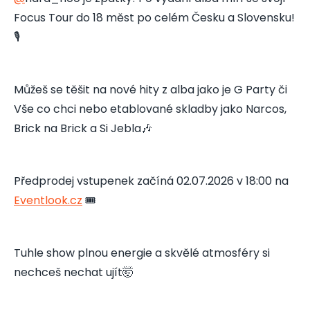
Focus Tour do 18 měst po celém Česku a Slovensku!
🎙️
Můžeš se těšit na nové hity z alba jako je G Party či
Vše co chci nebo etablované skladby jako Narcos,
Brick na Brick a Si Jebla🎶
Předprodej vstupenek začíná 02.07.2026 v 18:00 na
Eventlook.cz
🎟️
Tuhle show plnou energie a skvělé atmosféry si
nechceš nechat ujít🤯