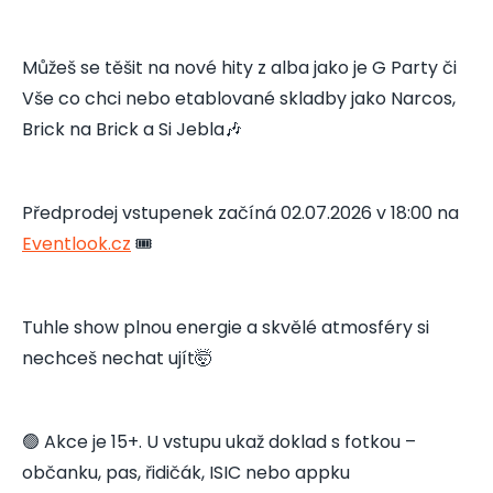
Můžeš se těšit na nové hity z alba jako je G Party či
Vše co chci nebo etablované skladby jako Narcos,
Brick na Brick a Si Jebla🎶
Předprodej vstupenek začíná 02.07.2026 v 18:00 na
Eventlook.cz
🎟️
Tuhle show plnou energie a skvělé atmosféry si
nechceš nechat ujít🤯
🟢 Akce je 15+. U vstupu ukaž doklad s fotkou –
občanku, pas, řidičák, ISIC nebo appku