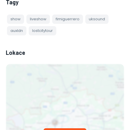
Tagy
show
liveshow
fimiguerrero
uksound
auxldn
lostcitytour
Lokace